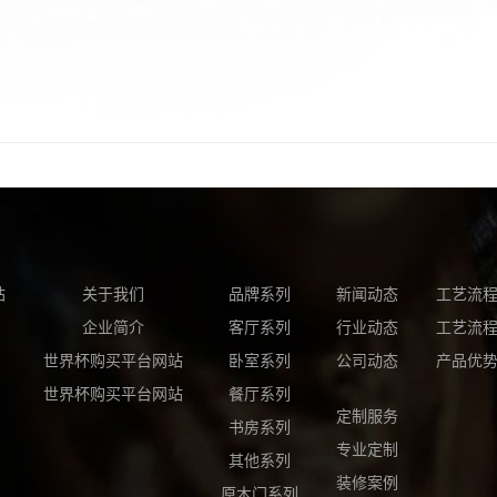
站
关于我们
品牌系列
新闻动态
工艺流
企业简介
客厅系列
行业动态
工艺流
世界杯购买平台网站
卧室系列
公司动态
产品优
世界杯购买平台网站
餐厅系列
定制服务
书房系列
专业定制
其他系列
装修案例
原木门系列