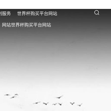
制服务
世界杯购买平台网站
网站世界杯购买平台网站