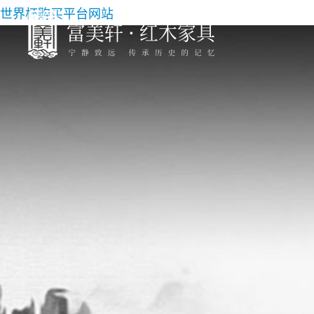
世界杯购买平台网站